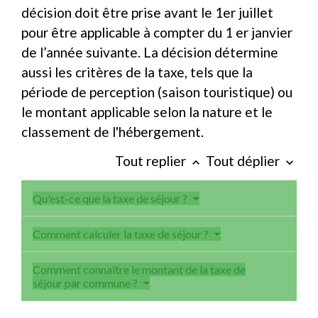
décision doit être prise avant le 1
er
juillet
pour être applicable à compter du 1
er
janvier
de l’année suivante. La décision détermine
aussi les critères de la taxe, tels que la
période de perception (saison touristique) ou
le montant applicable selon la nature et le
classement de l'hébergement.
Tout replier
Tout déplier
keyboard_arrow_up
keyboard_arrow_down
Qu'est-ce que la taxe de séjour ?
Comment calculer la taxe de séjour ?
Comment connaître le montant de la taxe de
séjour par commune ?