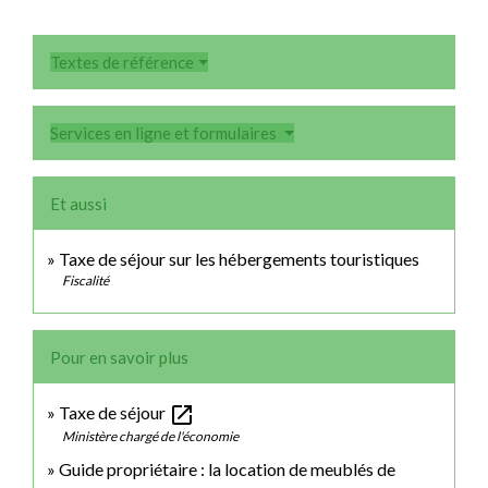
Textes de référence
Services en ligne et formulaires
Et aussi
Taxe de séjour sur les hébergements touristiques
Fiscalité
Pour en savoir plus
open_in_new
Taxe de séjour
Ministère chargé de l'économie
Guide propriétaire : la location de meublés de