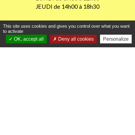
JEUDI de 14h00 à 18h30
This site uses cookies and gives you control over what you want
Liens utiles
to activate
OK, accept all
Deny all cookies
Personalize
Oise mobilité
Agence nationale des titres sécurisés
Procuration de vote
Service Public
Partenaires institutionnels
Région Hauts-de-France
Département de l'Oise
CC Oise Picarde