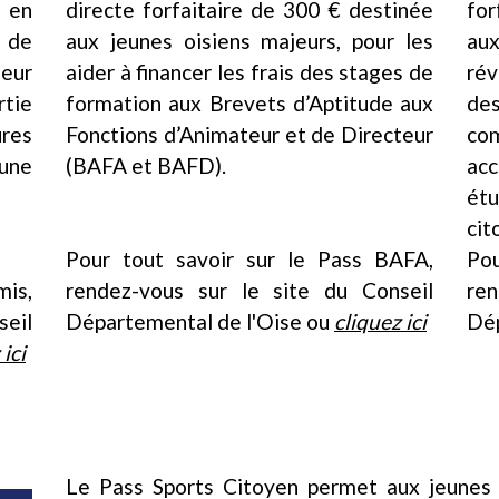
e en
directe forfaitaire de 300 € destinée
fo
 de
aux jeunes oisiens majeurs, pour les
au
eur
aider à financer les frais des stages de
ré
tie
formation aux Brevets d’Aptitude aux
de
ures
Fonctions d’Animateur et de Directeur
co
une
(BAFA et BAFD).
acc
étu
cit
Pour tout savoir sur le Pass BAFA,
Pou
mis,
rendez-vous sur le site du Conseil
re
eil
Départemental de l'Oise ou
cliquez ici
Dép
 ici
Le Pass Sports Citoyen permet aux jeunes 