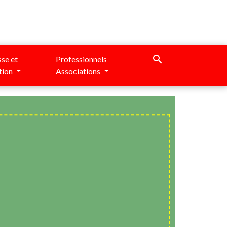
search
se et
Professionnels
tion
Associations