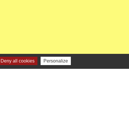
Deny all cookies
Personalize
enaires institutionnels
Région Hauts-de-France
épartement de l'Oise
CC Oise Picarde