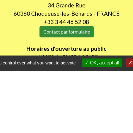
34 Grande Rue
60360 Choqueuse-les-Bénards - FRANCE
+33 3 44 46 52 08
Contact par formulaire
Horaires d'ouverture au public
LUNDI de 8H30 à 12h00
 control over what you want to activate
OK, accept all
JEUDI de 14h00 à 18h30
les
Part
itres sécurisés
D