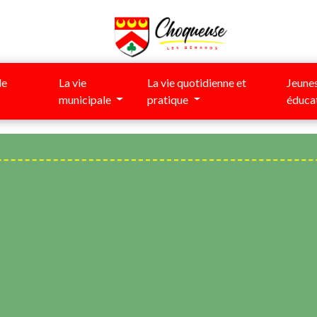
de
La vie
La vie quotidienne et
Jeunes
municipale
pratique
éduca