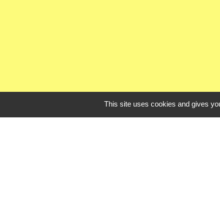
This site uses cookies and gives you
Liens uti
Oise mobilité
Agence nationale des t
Procuration de vote
Service Public