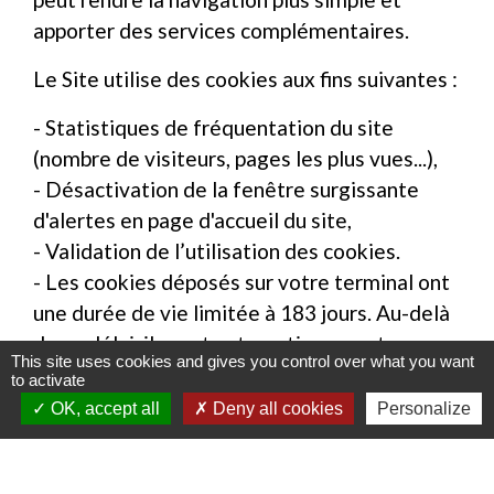
apporter des services complémentaires.
Le Site utilise des cookies aux fins suivantes :
- Statistiques de fréquentation du site
(nombre de visiteurs, pages les plus vues...),
- Désactivation de la fenêtre surgissante
d'alertes en page d'accueil du site,
- Validation de l’utilisation des cookies.
- Les cookies déposés sur votre terminal ont
une durée de vie limitée à 183 jours. Au-delà
de ce délai, ils sont automatiquement
This site uses cookies and gives you control over what you want
supprimés.
to activate
OK, accept all
Deny all cookies
Personalize
La Structure n'utilise en aucun cas les
données récupérées par les cookies pour les
réutiliser à des fins commerciales ou de