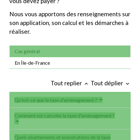
vous devez payer ?
Nous vous apportons des renseignements sur
son application, son calcul et les démarches à
réaliser.
Cas général
En Île-de-France
Tout replier
Tout déplier
keyboard_arrow_up
keyboard_arrow_down
Qu'est-ce que la taxe d'aménagement ?
Comment est calculée la taxe d'aménagement ?
Quels abattements et exonérations de la taxe