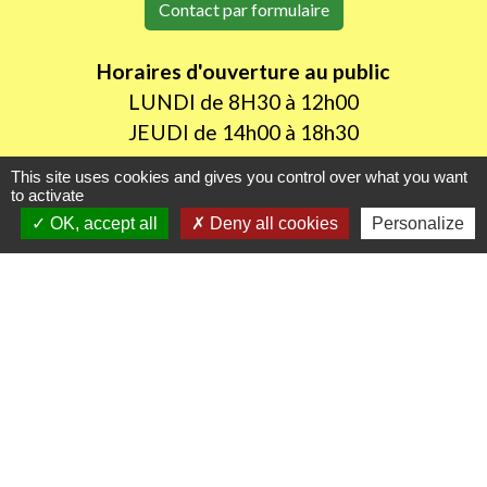
Contact par formulaire
Horaires d'ouverture au public
LUNDI de 8H30 à 12h00
JEUDI de 14h00 à 18h30
This site uses cookies and gives you control over what you want
to activate
Liens utiles
OK, accept all
Deny all cookies
Personalize
Oise mobilité
Agence nationale des titres sécurisés
Procuration de vote
Service Public
Partenaires institutionnels
Région Hauts-de-France